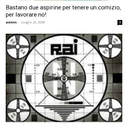
Bastano due aspirine per tenere un comizio,
per lavorare no!
admin
-
Giugno 20, 2008
0