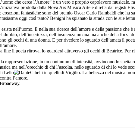
uomo che cerca l’Amore” è un vero e proprio capolavoro musicale, rappres
iniziativa prodotta dalla Nova Ars Musica Arte e diretta dai registi Eli
Le creazioni fantastiche sono del premio Oscar Carlo Rambaldi che ha sap
usiasma oggi così tanto? Benigni ha spianato la strada con le sue lett
ista nell’uomo. E nella sua ricerca dell’amore e della passione che è sile
del dubbio, dell’incertezza, dell’insolenza umana ma anche della forza de
sono gli occhi di una donna. E per rivedere lo sguardo dell’amata il poe
ell’amore.
ine il poeta ritrova, lo guarderà attraverso gli occhi di Beatrice. Per r
e la rappresentazione, in un continuum di intensità, avvincono lo spettat
ica ma nell’orecchio di chi l’ascolta, nello sguardo di chi lo vede scorre
di Lello
Cibelli in quelli di Virgilio. La bellezza del musical no
contra l’amore.
i Broadway.