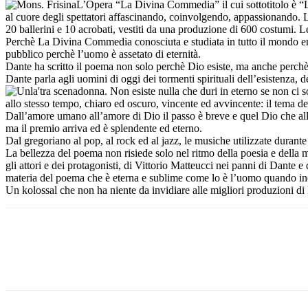
L’Opera “La Divina Commedia” il cui sottotitolo è “L’
al cuore degli spettatori affascinando, coinvolgendo, appassionando. L’
20 ballerini e 10 acrobati, vestiti da una produzione di 600 costumi. 
Perchè La Divina Commedia conosciuta e studiata in tutto il mondo ent
pubblico perchè l’uomo è assetato di eternità.
Dante ha scritto il poema non solo perchè Dio esiste, ma anche perchè es
Dante parla agli uomini di oggi dei tormenti spirituali dell’esistenza, 
donna. Non esiste nulla che duri in eterno se non ci 
allo stesso tempo, chiaro ed oscuro, vincente ed avvincente: il tema d
Dall’amore umano all’amore di Dio il passo è breve e quel Dio che alla f
ma il premio arriva ed è splendente ed eterno.
Dal gregoriano al pop, al rock ed al jazz, le musiche utilizzate durant
La bellezza del poema non risiede solo nel ritmo della poesia e della mus
gli attori e dei protagonisti, di Vittorio Matteucci nei panni di Dante e 
materia del poema che è eterna e sublime come lo è l’uomo quando in
Un kolossal che non ha niente da invidiare alle migliori produzioni d