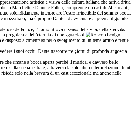
entazione artistica e visiva della cultura italiana che arriva dritta
sabetta Marchetti e Daniele Falleri, comprende un cast di 24 cantanti,
uto splendidamente interpretare l’estro irripetibile del sommo poeta.
ure mozzafiato, ma è proprio Dante ad avvicinare al poema il grande
nzio della luce, l’uomo ritrova il senso della vita, della sua vita.
lla preghiera e dell’eternità di uno sguardo di
ta è disposto a cimentarsi nello svolgimento di un tema arduo e tenue
ivedere i suoi occhi, Dante trascorre tre giorni di profonda angoscia
ore che rimane a bocca aperta perchè il musical è davvero bello.
re sulla scena teatrale, attraverso la splendida interpretazione di tutti
n risiede solo nella bravura di un cast eccezionale ma anche nella