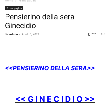
Home
Prima pagina
Prima pagina
Pensierino della sera
Ginecidio
By
admin
-
Aprile 1, 2013
762
0
<<PENSIERINO DELLA SERA>>
<< G I N E C I D I O >>