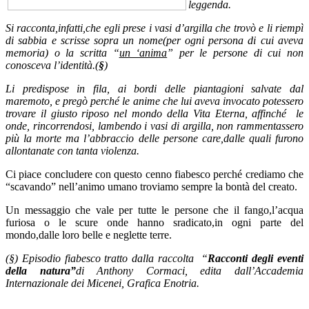
leggenda.
Si racconta,infatti,che egli prese i vasi d’argilla che trovò e li riempì
di sabbia e scrisse sopra un nome(per ogni persona di cui aveva
memoria) o la scritta “
un ‘anima
” per le persone di cui non
conosceva l’identità.(
§
)
Li predispose in fila, ai bordi delle piantagioni salvate dal
maremoto, e pregò perché le anime che lui aveva invocato potessero
trovare il giusto riposo nel mondo della Vita Eterna, affinché le
onde, rincorrendosi, lambendo i vasi di argilla, non rammentassero
più la morte ma l’abbraccio delle persone care,dalle quali furono
allontanate con tanta violenza.
Ci piace concludere con questo cenno fiabesco perché crediamo che
“scavando” nell’animo umano troviamo sempre la bontà del creato.
Un messaggio che vale per tutte le persone che il fango,l’acqua
furiosa o le scure onde hanno sradicato,in ogni parte del
mondo,dalle loro belle e neglette terre.
(§) Episodio fiabesco tratto dalla raccolta “
Racconti degli eventi
della natura”
di Anthony Cormaci, edita dall’Accademia
Internazionale dei Micenei, Grafica Enotria.