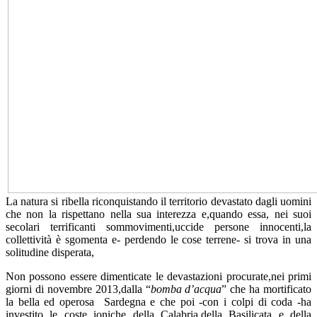
La natura si ribella riconquistando il territorio devastato dagli uomini
che non la rispettano nella sua interezza e,quando essa, nei suoi
secolari terrificanti sommovimenti,uccide persone innocenti,la
collettività è sgomenta e- perdendo le cose terrene- si trova in una
solitudine disperata,
Non possono essere dimenticate le devastazioni procurate,nei primi
giorni di novembre 2013,dalla “
bomba d’acqua
” che ha mortificato
la bella ed operosa Sardegna e che poi -con i colpi di coda -ha
investito le coste ioniche della Calabria,della Basilicata e della