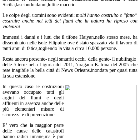
Sicilia,lasciando danni,lutti e macerie.
Le colpe degli uomini sono evidenti:
molti hanno costruito e “fatto”
costruire anche nei letti dei fiumi che la natura ha ripreso con
violenza!
Immensi i danni e i lutti che il tifone Haiyan,nello stesso mese, ha
disseminato nelle isole Filippine ove è stato spazzato via il lavoro di
tanti anni di fatica,togliendo la vita a circa 10.000 persone.
Resta ancora presente- negli smarriti occhi della gente- il nubifragio
delle 5 terre nella Liguria del 2011,l’uragano Katrina del 2005 che
rese inagibile la bella città di News Orleans,inondata per quasi tutta
la sua estensione.
In questo caso le costruzioni
avevano occupato tutti gli
argini dei fiumi e degli
affluenti in assenza anche delle
più elementari misure di
sicurezza e di prevenzione.
E’ vero che la maggior parte
delle cause delle catastrofi
hanno radici umane,ma è pur