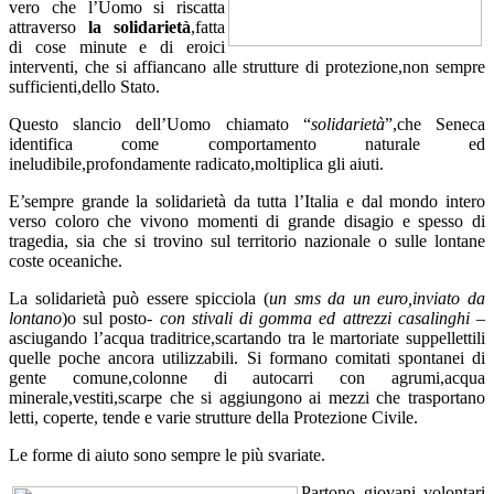
vero che l’Uomo si riscatta
attraverso
la solidarietà
,fatta
di cose minute e di eroici
interventi, che si affiancano alle strutture di protezione,non sempre
sufficienti,dello Stato.
Questo slancio dell’Uomo chiamato “
solidarietà
”,che Seneca
identifica come comportamento naturale ed
ineludibile,profondamente radicato,moltiplica gli aiuti.
E’sempre grande la solidarietà da tutta l’Italia e dal mondo intero
verso coloro che vivono momenti di grande disagio e spesso di
tragedia, sia che si trovino sul territorio nazionale o sulle lontane
coste oceaniche.
La solidarietà può essere spicciola (
un sms da un euro,inviato da
lontano
)o sul posto-
con stivali di gomma ed attrezzi casalinghi
–
asciugando l’acqua traditrice,scartando tra le martoriate suppellettili
quelle poche ancora utilizzabili. Si formano comitati spontanei di
gente comune,colonne di autocarri con agrumi,acqua
minerale,vestiti,scarpe che si aggiungono ai mezzi che trasportano
letti, coperte, tende e varie strutture della Protezione Civile.
Le forme di aiuto sono sempre le più svariate.
Partono giovani volontari