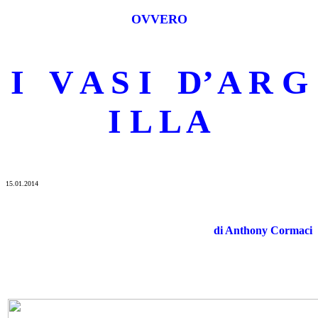
OVVERO
I V A S I D’ A R G
I L L A
15.01.2014
di Anthony Cormaci