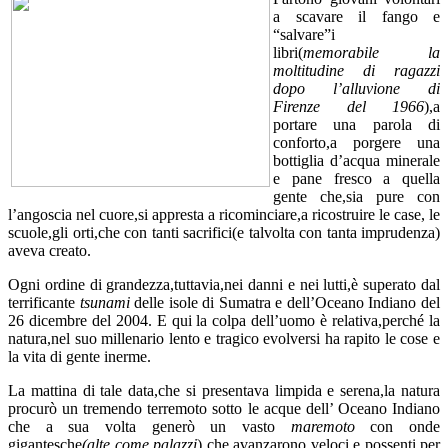
a scavare il fango e
“salvare”i
libri(
memorabile la
moltitudine di ragazzi
dopo
l’alluvione di
Firenze del 1966
),a
portare una parola di
conforto,a porgere una
bottiglia d’acqua minerale
e pane fresco a quella
gente che,sia pure con
l’angoscia nel cuore,si appresta a ricominciare,a ricostruire le case, le
scuole,gli orti,che con tanti sacrifici(e talvolta con tanta imprudenza)
aveva creato.
Ogni ordine di grandezza,tuttavia,nei danni e nei lutti,è superato dal
terrificante
tsunami
delle isole di Sumatra e dell’Oceano Indiano del
26 dicembre del 2004. E qui la colpa dell’uomo è relativa,perché la
natura,nel suo millenario lento e tragico evolversi ha rapito le cose e
la vita di gente inerme.
La mattina di tale data,che si presentava limpida e serena,la natura
procurò un tremendo terremoto sotto le acque dell’ Oceano Indiano
che a sua volta generò un vasto
maremoto
con onde
gigantesche
(alte come palazzi
) che avanzarono veloci e possenti per