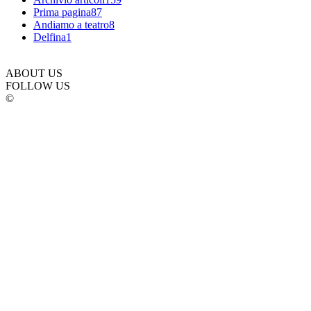
Prima pagina
87
Andiamo a teatro
8
Delfina
1
ABOUT US
FOLLOW US
©