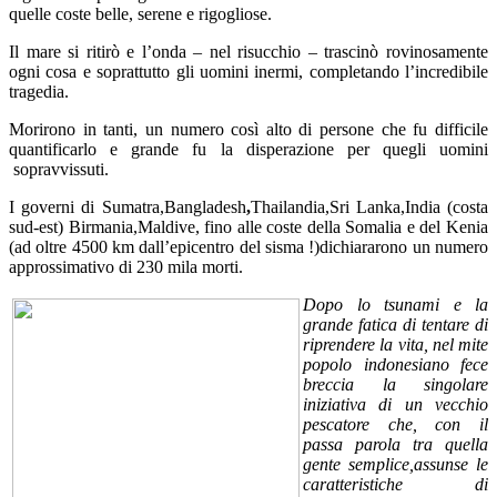
quelle coste belle, serene e rigogliose.
Il mare si ritirò e l’onda – nel risucchio – trascinò rovinosamente
ogni cosa e soprattutto gli uomini inermi, completando l’incredibile
tragedia.
Morirono in tanti, un numero così alto di persone che fu difficile
quantificarlo e grande fu la disperazione per quegli uomini
sopravvissuti.
I governi di Sumatra,Bangladesh
,
Thailandia,Sri Lanka,India (costa
sud-est) Birmania,Maldive, fino alle coste della Somalia e del Kenia
(ad oltre 4500 km dall’epicentro del sisma !)dichiararono un numero
approssimativo di 230 mila morti.
Dopo lo tsunami e la
grande fatica di tentare di
riprendere la vita, nel mite
popolo indonesiano fece
breccia la singolare
iniziativa di un vecchio
pescatore che, con il
passa parola tra quella
gente semplice,assunse le
caratteristiche di