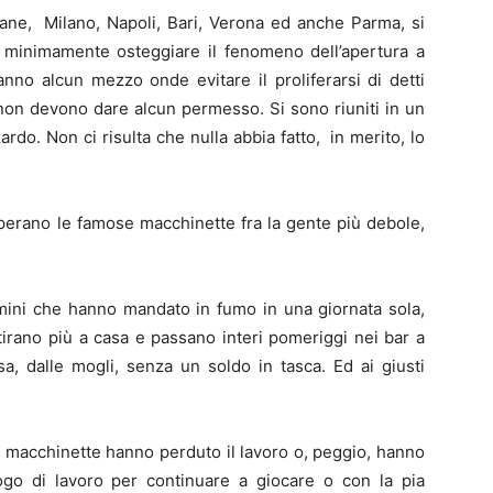
liane, Milano, Napoli, Bari, Verona ed anche Parma, si
e minimamente osteggiare il fenomeno dell’apertura a
anno alcun mezzo onde evitare il proliferarsi di detti
ti, non devono dare alcun permesso. Si sono riuniti in un
ardo. Non ci risulta che nulla abbia fatto, in merito, lo
erano le famose macchinette fra la gente più debole,
mini che hanno mandato in fumo in una giornata sola,
tirano più a casa e passano interi pomeriggi nei bar a
a, dalle mogli, senza un soldo in tasca. Ed ai giusti
 macchinette hanno perduto il lavoro o, peggio, hanno
uogo di lavoro per continuare a giocare o con la pia