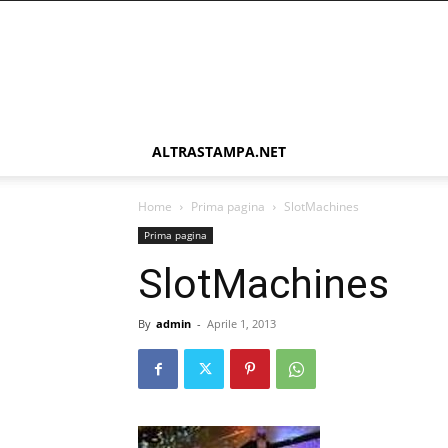
ALTRASTAMPA.NET
Home
Prima pagina
SlotMachines
Prima pagina
SlotMachines
By
admin
-
Aprile 1, 2013