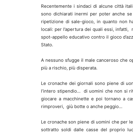
Recentemente i sindaci di alcune città ita
sono dichiarati inermi per poter anche s
ripetizione di sale-gioco, in quanto non h
locali: per l’apertura dei quali essi, infat
spot-appello educativo contro il gioco d’azz
Stato.
A nessuno sfugge il male canceroso che op
più a rischio, più disperata.
Le cronache dei giornali sono piene di uo
l’intero stipendio… di uomini che non si ri
giocare a macchinette e poi tornano a cas
rimproveri, giù botte o anche peggio…
Le cronache son piene di uomini che per le
sottratto soldi dalle casse del proprio l