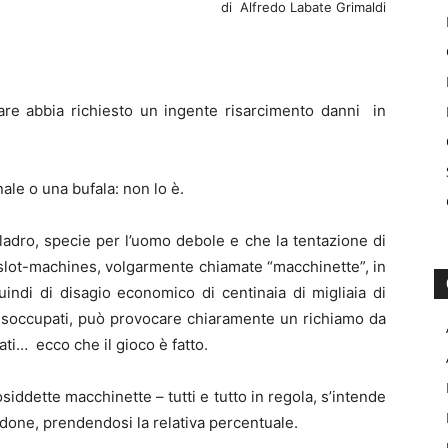
di Alfredo Labate Grimaldi
are abbia richiesto un ingente risarcimento danni in
ale o una bufala: non lo è.
ladro, specie per l’uomo debole e che la tentazione di
e slot-machines, volgarmente chiamate “macchinette”, in
uindi di disagio economico di centinaia di migliaia di
disoccupati, può provocare chiaramente un richiamo da
ati… ecco che il gioco è fatto.
siddette macchinette – tutti e tutto in regola, s’intende
rdone, prendendosi la relativa percentuale.