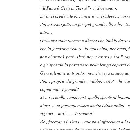
“Il Papa è Gesù in Terra!”- ci dicevano -.
E voi ci credevate e… anch’io ci credevo… vorre
Poi mi sono fatto un po’ più grandicello e ho vis
tutto…
Gesù era stato povero e diceva che tutti lo dove
che lo facevano vedere: la macchina, per esempio
non c’erano), però. Però non c’aveva mica il cam
e gli apostoli lo portassero nella lettiga coperta
Gerusalemme in trionfo, non c’aveva manco un ca
Poi… proprio da grande – vabbè, certo! – ho ca
capita mai: i gemelli!
Sì… i gemelli… quei cosi, quella specie di botton
d’oro, e ci possono essere anche i diamantini –c
signori… mo’ – … insomma!
Be’, facevano il Papa… questo s’affacciava alla l
urlava e s’agitava dalla commozione, poi il silen