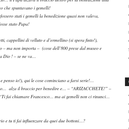
 che spuntavano i gemelli!
ssero stati i gemelli la benedizione quasi non valeva,
fosse stato Papa!
ti, cappellini di velluto e d’ermellino (si spera finto!),
to – ma non importa – (cose dell’800 prese dal museo e
 a Dio ! – se ne va…
 e penso io!), qui le cose cominciano a farsi serie!…
esco… alza il braccio per benedire e… – “ARIZACCHETE!” –
: “Ti fai chiamare Francesco… ma ai gemelli non ci rinunci…
o e tu ti fai influenzare da quei due bottoni…?