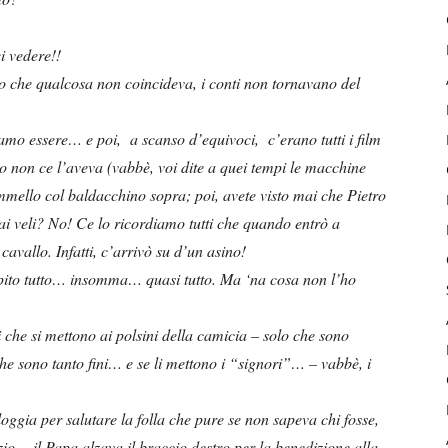
i vedere!!
to che qualcosa non coincideva, i conti non tornavano del
vamo essere… e poi, a scanso d’equivoci, c’erano tutti i film
 non ce l’aveva (vabbè, voi dite a quei tempi le macchine
mello col baldacchino sopra; poi, avete visto mai che Pietro
 dai veli? No! Ce lo ricordiamo tutti che quando entrò a
vallo. Infatti, c’arrivò su d’un asino!
pito tutto… insomma… quasi tutto. Ma ‘na cosa non l’ho
i che si mettono ai polsini della camicia – solo che sono
he sono tanto fini… e se li mettono i “signori”… – vabbè, i
oggia per salutare la folla che pure se non sapeva chi fosse,
zio… il Papa alzava il braccio destro per la benedizione alla