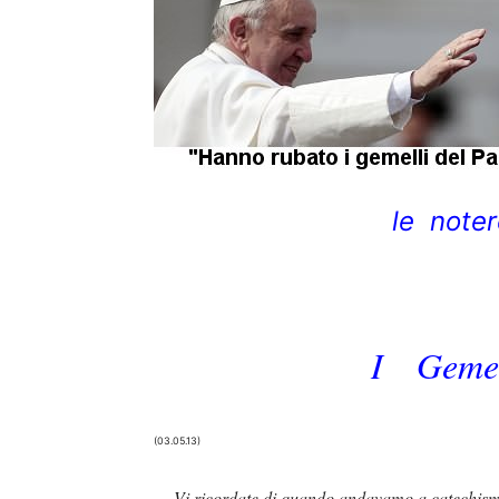
le noter
I Geme
(03.05.13)
… Vi ricordate di quando andavamo a catechis