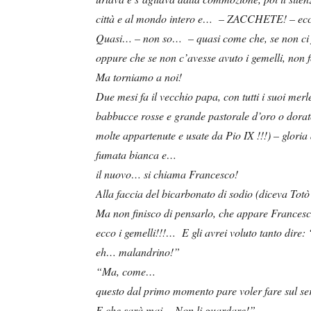
città e al mondo intero e… – ZACCHETE! – ecco
Quasi… – non so… – quasi come che, se non ci fo
oppure che se non c’avesse avuto i gemelli, non 
Ma torniamo a noi!
Due mesi fa il vecchio papa, con tutti i suoi merlet
babbucce rosse e grande pastorale d’oro o dora
molte appartenute e usate da Pio IX !!!) – gloria
fumata bianca e…
il nuovo… si chiama Francesco!
Alla faccia del bicarbonato di sodio (diceva Totò
Ma non finisco di pensarlo, che appare Franc
ecco i gemelli!!!… E gli avrei voluto tanto dire
eh… malandrino!”
“Ma, come…
questo dal primo momento pare voler fare sul seri
E che sarà mai… Non li guardare!”