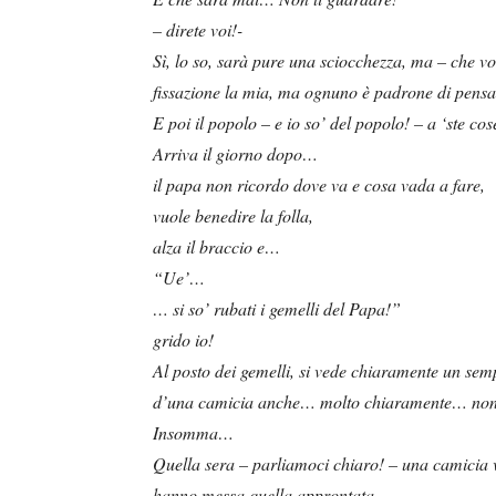
– direte voi!-
Sì, lo so, sarà pure una sciocchezza, ma – che v
fissazione la mia, ma ognuno è padrone di pensar
E poi il popolo – e io so’ del popolo! – a ‘ste cose
Arriva il giorno dopo…
il papa non ricordo dove va e cosa vada a fare,
vuole benedire la folla,
alza il braccio e…
“Ue’…
… si so’ rubati i gemelli del Papa!”
grido io!
Al posto dei gemelli, si vede chiaramente un sem
d’una camicia anche… molto chiaramente… no
Insomma…
Quella sera – parliamoci chiaro! – una camicia v
hanno messa quella approntata,