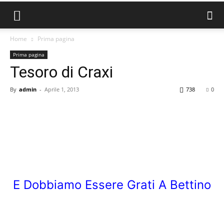
Home
Prima pagina
Prima pagina
Tesoro di Craxi
By
admin
-
Aprile 1, 2013
738
0
E Dobbiamo Essere Grati A Bettino