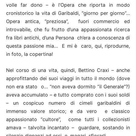
volle far dono – è l’Opera che riporta in modo
cronistorico la vita di Garibaldi, “giorno per giorno”…
Opera antica, “preziosa”, fuori commercio ed
introvabile, che fu frutto d’una appassionata ricerca
fra libri antichi, d’una Persona ch’era a conoscenza di
questa passione mia… E mi è caro, qui, riprodurne,
in foto, la copertina!
Nel corso di una vita, quindi, Bettino Craxi – anche
approfittando dei suoi viaggi in tutto il mondo (dove
non era stato o… “non aveva dormito ”il Generale”?)
aveva accumulato – e tutto comprato con i suoi soldi
– un cospicuo numero di cimeli garibaldini di
immenso valore storico; e da vero e classico
appassionato “cultore”, come tutti i collezionisti
amava – talvolta incantato – guardare, sostando in
silenzio dinnanzi ad essi e, magari, sfiorarli…