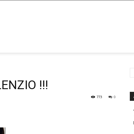
ENZIO !!!
773
0