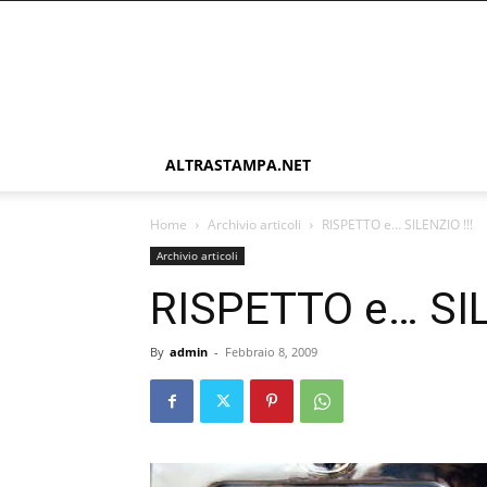
ALTRASTAMPA.NET
Home
Archivio articoli
RISPETTO e… SILENZIO !!!
Archivio articoli
RISPETTO e… SIL
By
admin
-
Febbraio 8, 2009