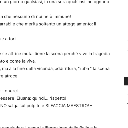
n un giorno qualsiasi, in una sera qualsiasi, ad ognuno
za che nessuno di noi ne è immune!
rabile che merita soltanto un atteggiamento: il
e attori.
 se attrice muta: tiene la scena perché vive la tragedia
o e come la viva.
a alla fine della vicenda, addirittura, “ruba ” la scena
re atroce.
rtenerci.
 essere Eluana: quindi… rispetto!
UNO salga sul pulpito e SI FACCIA MAESTRO! –
concludersi, come la liberazione della figlia e la