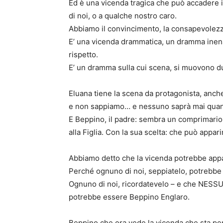
Ed è una vicenda tragica che può accadere i
di noi, o a qualche nostro caro.
Abbiamo il convincimento, la consapevolez
E’ una vicenda drammatica, un dramma inenar
rispetto.
E’ un dramma sulla cui scena, si muovono du
Eluana tiene la scena da protagonista, anche
e non sappiamo… e nessuno saprà mai quant
E Beppino, il padre: sembra un comprimario, m
alla Figlia. Con la sua scelta: che può appari
Abbiamo detto che la vicenda potrebbe appa
Perché ognuno di noi, seppiatelo, potrebbe
Ognuno di noi, ricordatevelo – e che NESS
potrebbe essere Beppino Englaro.
Beppino che ora vede la vicenda che sta per 