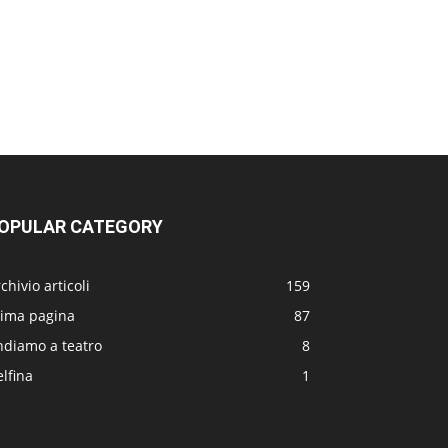
OPULAR CATEGORY
chivio articoli
159
rima pagina
87
ndiamo a teatro
8
lfina
1