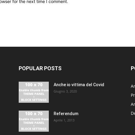
owser for the next time I comment.
POPULAR POSTS
P
Anche io vittima del Covid
Ar
Giugno 3, 2020
P
A
De
Referendum
Aprile 1, 2013