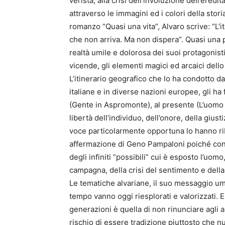
verista, alla crisi dell’involuzione dell’eredi
attraverso le immagini ed i colori della stor
romanzo “Quasi una vita”, Alvaro scrive: “L
che non arriva. Ma non dispera”. Quasi una pi
realtà umile e dolorosa dei suoi protagonisti e
vicende, gli elementi magici ed arcaici dell
L’itinerario geografico che lo ha condotto da
italiane e in diverse nazioni europee, gli ha 
(Gente in Aspromonte), al presente (L’uomo ne
libertà dell’individuo, dell’onore, della giusti
voce particolarmente opportuna lo hanno ri
affermazione di Geno Pampaloni poiché consi
degli infiniti “possibili” cui è esposto l’uo
campagna, della crisi del sentimento e della
Le tematiche alvariane, il suo messaggio uma
tempo vanno oggi riesplorati e valorizzati. E
generazioni è quella di non rinunciare agli au
rischio di essere tradizione piuttosto che n