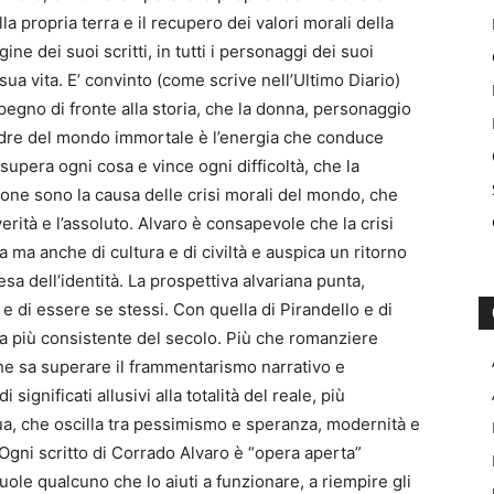
a propria terra e il recupero dei valori morali della
ine dei suoi scritti, in tutti i personaggi dei suoi
 sua vita. E’ convinto (come scrive nell’Ultimo Diario)
gno di fronte alla storia, che la donna, personaggio
madre del mondo immortale è l’energia che conduce
supera ogni cosa e vince ogni difficoltà, che la
one sono la causa delle crisi morali del mondo, che
rità e l’assoluto. Alvaro è consapevole che la crisi
a ma anche di cultura e di civiltà e auspica un ritorno
ifesa dell’identità. La prospettiva alvariana punta,
e di essere se stessi. Con quella di Pirandello e di
 la più consistente del secolo. Più che romanziere
che sa superare il frammentarismo narrativo e
ignificati allusivi alla totalità del reale, più
a sua, che oscilla tra pessimismo e speranza, modernità e
Ogni scritto di Corrado Alvaro è “opera aperta”
le qualcuno che lo aiuti a funzionare, a riempire gli