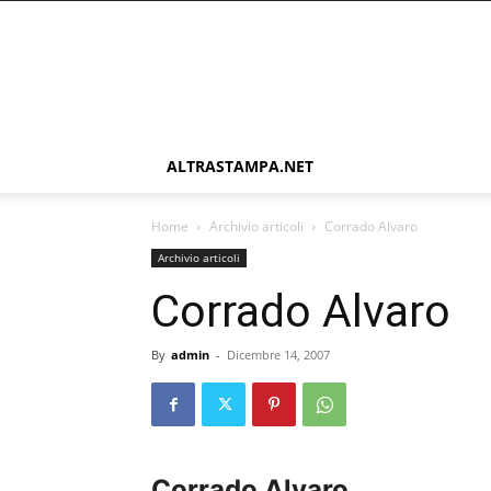
ALTRASTAMPA.NET
Home
Archivio articoli
Corrado Alvaro
Archivio articoli
Corrado Alvaro
By
admin
-
Dicembre 14, 2007
Corrado Alvaro