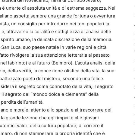
tà storica del Novecento, l’arte di Corrado Alvaro,
ia è un’arte di assoluta unità e di estrema saggezza. Nel
’italiano aspetta sempre una grande fortuna o avventura
sta, un consiglio per introdurre nei toni popolari la
, attraverso la coralità e sottigliezza di analisi delle
o spirito umano, la delicata discrezione della memoria.
 San Luca, suo paese natale in varie regioni e città
fatto rivolgere la sua attenzione letteraria al passato
l labirinto) e al futuro (Belmoro). L’acuta analisi della
zia, della verità, la concezione olistica della vita, la sua
battezzato poeta del mistero, secondo una felice
dera il segreto come connotato della vita, il segreto
mo, il segreto del “mondo dolce e clemente” della
 perdita dell’umanità.
no e morale, attento allo spazio e al trascorrere del
 la grande lezione che egli imparte alle giovani
tentici valori della cultura popolare, di correre il
umero, di non stemperare la propria identità che è