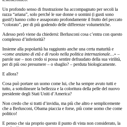
Un profondo senso di frustrazione ha accompagnato per secoli la
razza “ariana”, solo perché le sue donne o uomini (i gusti sono
gusti!) hanno colto e assaporato profondamente il frutto del peccato
“colorato”, per di più godendo delle differenze volumetriche.
Adesso però viene da chiedersi: Berlusconi cosa c’entra con questo
complesso d’inferiorità?
Insieme alla popolarità ha raggiunto anche una certa maturità e
«c
ome anziano di età e di ruolo nella politica internazionale…
» –
parole sue – non credo si possa sentire defraudato della sua virilità,
per di più oso presumere – o sbaglio? – perduta biologicamente.
E allora?
Cosa può portare un uomo come lui, che ha sempre avuto tutti e
tutto, a sottolineare la bellezza e la coloritura della pelle del nuovo
presidente degli Stati Uniti d’America?
Non credo che si tratti d’invidia, ma più che altro e semplicemente
che a Berlusconi, Obama piaccia e forse, più come uomo che come
politico!
E penso che sia proprio questo il punto di vista non considerato, la